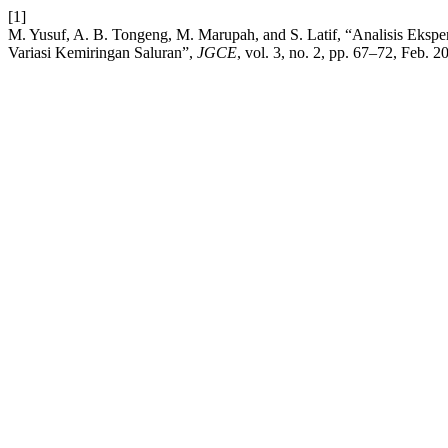
[1]
M. Yusuf, A. B. Tongeng, M. Marupah, and S. Latif, “Analisis Eksp
Variasi Kemiringan Saluran”,
JGCE
, vol. 3, no. 2, pp. 67–72, Feb. 2